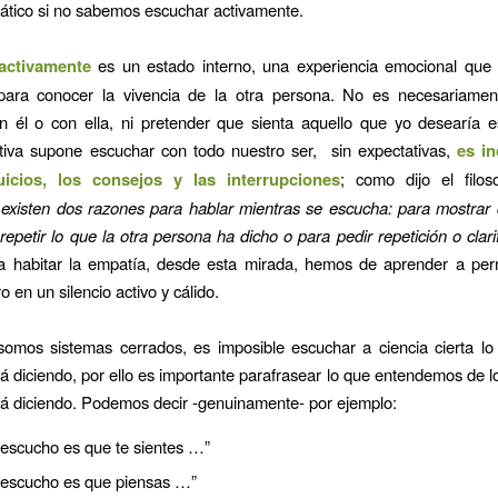
ático si no sabemos escuchar activamente.
activamente
es un estado interno, una experiencia emocional que 
 para conocer la vivencia de la otra persona. No es necesariamen
n él o con ella, ni pretender que sienta aquello que yo desearía e
tiva supone escuchar con todo nuestro ser, sin expectativas,
es
i
uicios, los consejos y las interrupciones
; como dijo el filos
existen dos razones para hablar mientras se escucha: para mostrar
 repetir lo que la otra persona ha dicho o para pedir repetición o clari
a habitar la empatía, desde esta mirada, hemos de aprender a pe
ro en un silencio activo y cálido.
omos sistemas cerrados, es imposible escuchar a ciencia cierta lo 
á diciendo, por ello es importante parafrasear lo que entendemos de lo
á diciendo. Podemos decir -genuinamente- por ejemplo:
 escucho es que te sientes …”
 escucho es que piensas …”