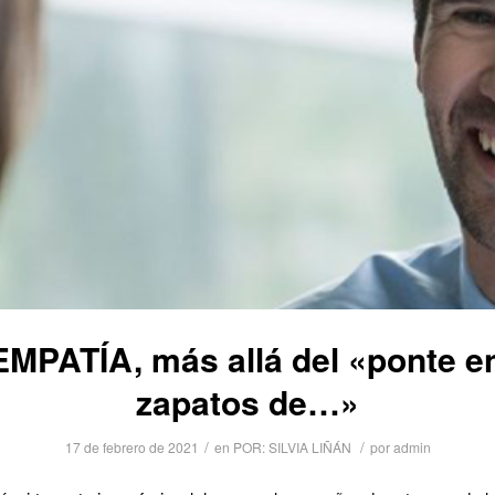
EMPATÍA, más allá del «ponte en
zapatos de…»
/
/
17 de febrero de 2021
en
POR: SILVIA LIÑÁN
por
admin