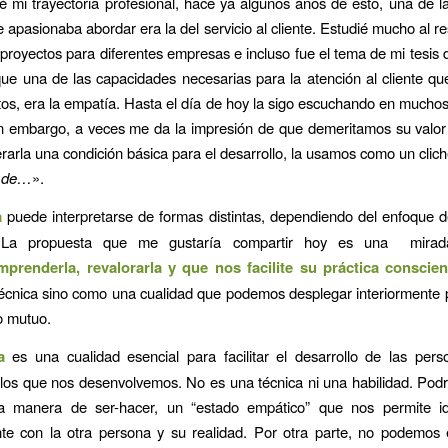
ié mi trayectoria profesional, hace ya algunos años de esto, una de l
apasionaba abordar era la del servicio al cliente. Estudié mucho al re
royectos para diferentes empresas e incluso fue el tema de mi tesis 
e una de las capacidades necesarias para la atención al cliente qu
itos, era la empatía. Hasta el día de hoy la sigo escuchando en mucho
n embargo, a veces me da la impresión de que demeritamos su valor
rarla una condición básica para el desarrollo, la usamos como un clich
s de…
».
a
puede interpretarse de formas distintas, dependiendo del enfoque 
 La propuesta que me gustaría compartir hoy es una mira
mprenderla, revalorarla y que nos facilite su práctica conscien
cnica sino como una cualidad que podemos desplegar interiormente pa
lo mutuo.
a
es una cualidad esencial para facilitar el desarrollo de las pers
los que nos desenvolvemos. No es una técnica ni una habilidad. Pod
 manera de ser-hacer, un “estado empático” que nos permite ide
nte con la otra persona y su realidad. Por otra parte, no podemos 