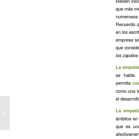
Recién inic
que más me 
numerosos p
Recuerdo qu
en los escr
empresa si
que conside
los zapato
La empatí
se hable.
permita
co
como una té
el desarrol
LAS TRES
La empatí
CONDICIONES QUE
FACILITAN EL
ámbitos en 
DESARROLLO
que es una
PERSONAL
afectivame