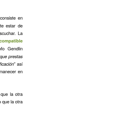
consiste en
te estar de
scuchar. La
ncompatible
ofo Gendlin
 que prestas
ficación
” así
rmanecer en
que la otra
 que la otra