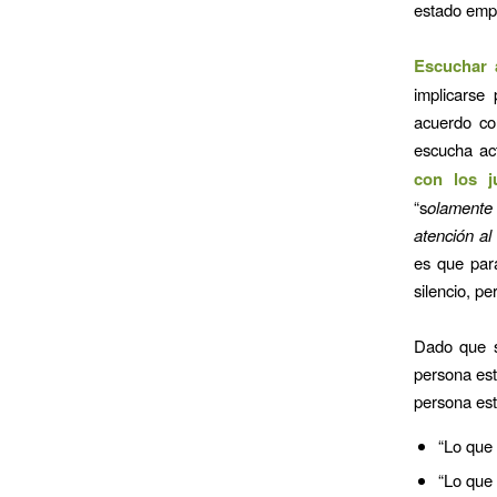
estado emp
Escuchar 
implicarse
acuerdo co
escucha ac
con los j
“s
olamente 
atención al
es que par
silencio, pe
Dado que s
persona est
persona est
“Lo que
“Lo que