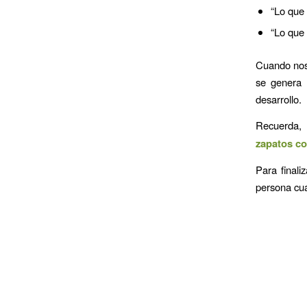
“Lo que
“Lo que
Cuando nos 
se genera 
desarrollo.
Recuerda, 
zapatos co
Para finali
persona cua