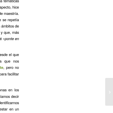
as temáticas
specto, hice
de maestría.
e se repetía
s ámbitos de
 y que, más
é «
ponte en
desde el que
da que nos
te
, pero no
ra facilitar
onas en los
ríamos decir
ntificarnos
estar en un